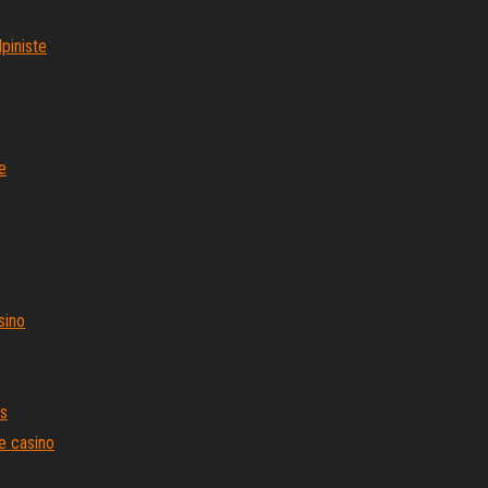
piniste
e
sino
es
e casino