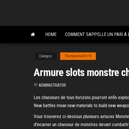
Skip
to
the
content
HOME
COMMENT SAPPELLE UN PARI À 
Category
Thornborrow61119
Armure slots monstre c
By
ADMINISTRATOR
Les chasseurs de tous horizons pourront enfin exploi
New battles mean new materials to build new weapo
Vous trouverez ci-dessous plusieurs astuces Monst
d'incarner un chasseur de monstres devant combattre