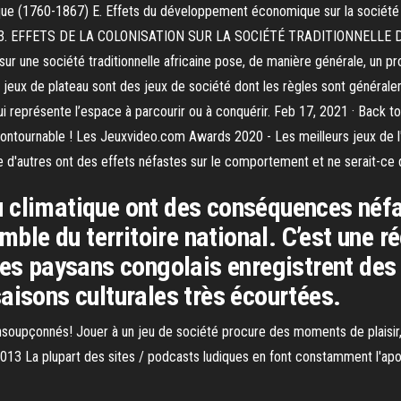
e (1760-1867) E. Effets du développement économique sur la société e
3. EFFETS DE LA COLONISATION SUR LA SOCIÉTÉ TRADITIONNELLE 
 sur une société traditionnelle africaine pose, de manière générale, un
 jeux de plateau sont des jeux de société dont les règles sont général
qui représente l’espace à parcourir ou à conquérir. Feb 17, 2021 · Bac
contournable ! Les Jeuxvideo.com Awards 2020 - Les meilleurs jeux de l'
e d'autres ont des effets néfastes sur le comportement et ne serait-ce q
climatique ont des conséquences néfast
emble du territoire national. C’est une 
les paysans congolais enregistrent de
aisons culturales très écourtées.
nsoupçonnés! Jouer à un jeu de société procure des moments de plaisir, 
2013 La plupart des sites / podcasts ludiques en font constamment l'apol