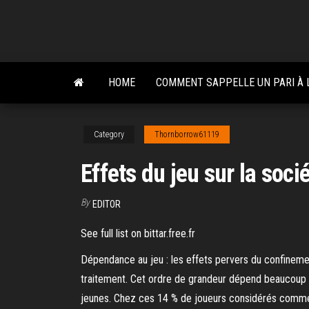
Skip
to
the
content
HOME
COMMENT SAPPELLE UN PARI À 
Category
Thornborrow61119
Effets du jeu sur la soci
By
EDITOR
See full list on bittar.free.fr
Dépendance au jeu : les effets pervers du confinement
traitement. Cet ordre de grandeur dépend beaucoup de 
jeunes. Chez ces 14 % de joueurs considérés comme «