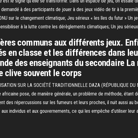
est le signe qu’elle se transforme. Dans un espace de jeu, on essaie di
t demandé à des participants de jouer à des jeux vidéo de tir à la premiè
 l’ONU sur le changement climatique; Jeu sérieux « les îles du futur » Un
sensibiliser à la lutte contre les dérèglements climatiques; Un jeu sérieux 
itères communs aux différents jeux. Enf
sés en classe et les différences dans le
onde des enseignants du secondaire La 
 clive souvent le corps
SATION SUR LA SOCIÉTÉ TRADITIONNELLE DAZA (RÉPUBLIQUE DU NIG
lle africaine pose, de manière générale, un problème de méthode, étant d
t des répercussions sur les fumeurs et leurs proches, il nuit aussi au
x individus et aux gouvernements, ce qui les empêche d’utiliser leur arg