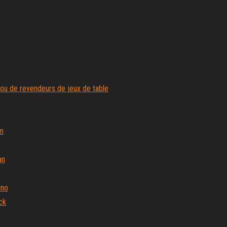
 ou de revendeurs de jeux de table
en
an
ino
ck