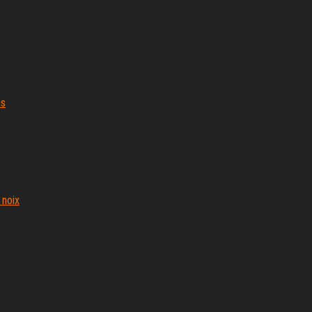
as
 noix