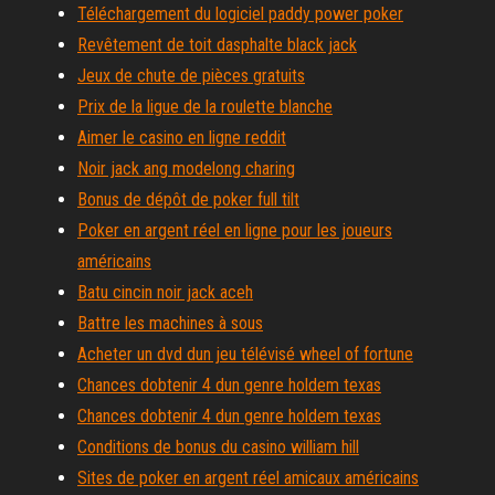
Téléchargement du logiciel paddy power poker
Revêtement de toit dasphalte black jack
Jeux de chute de pièces gratuits
Prix de la ligue de la roulette blanche
Aimer le casino en ligne reddit
Noir jack ang modelong charing
Bonus de dépôt de poker full tilt
Poker en argent réel en ligne pour les joueurs
américains
Batu cincin noir jack aceh
Battre les machines à sous
Acheter un dvd dun jeu télévisé wheel of fortune
Chances dobtenir 4 dun genre holdem texas
Chances dobtenir 4 dun genre holdem texas
Conditions de bonus du casino william hill
Sites de poker en argent réel amicaux américains