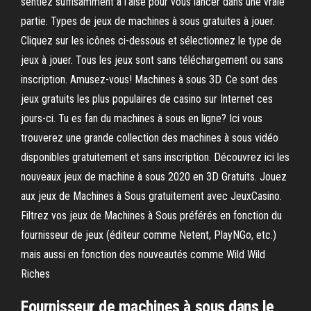
sentiez suffisamment à l’aise pour vous lancer dans une vraie
partie. Types de jeux de machines à sous gratuites à jouer.
Cliquez sur les icônes ci-dessous et sélectionnez le type de
jeux à jouer. Tous les jeux sont sans téléchargement ou sans
inscription. Amusez-vous! Machines à sous 3D. Ce sont des
jeux gratuits les plus populaires de casino sur Internet ces
jours-ci. Tu es fan du machines à sous en ligne? Ici vous
trouverez une grande collection des machines à sous vidéo
disponibles gratuitement et sans inscription. Découvrez ici les
nouveaux jeux de machine à sous 2020 en 3D Gratuits. Jouez
aux jeux de Machines à Sous gratuitement avec JeuxCasino.
Filtrez vos jeux de Machines à Sous préférés en fonction du
fournisseur de jeux (éditeur comme Netent, PlayNGo, etc.)
mais aussi en fonction des nouveautés comme Wild Wild
Riches
Fournisseur de machines à sous dans le