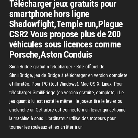
Télécharger jeux gratuits pour
smartphone hors ligne
Shadowfight,Temple run,Plague
CSR2 Vous propose plus de 200
véhicules sous licences comme
Porsche,Aston Conduis
SimiliBridge gratuit à télécharger - Site officiel de
SimiliBridge, jeu de Bridge à télécharger en version complète
et illimitée. Pour PC (tout Windows), Mac OS X, Linux. Pour
télécharger SimiliBridge (en version gratuite, complète, i Le
jeu quant à lui est resté le même : le joueur tire le levier ou
enclenche un Cet arbre est connecté à un levier qui actionne
la machine à sous. L'ordinateur utilise des moteurs pour
tourner les rouleaux et les arrêter à un