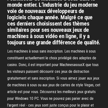
monde entier. L’industrie du jeu moderne
voie de nouveaux développeurs de
logiciels chaque année. Malgré ce que
ces derniers choisissent des thèmes
similaires pour ses nouveaux jeux de
machines à sous vidéo en ligne, il y a
toujours une grande différence de qualité.
Les machines à sous sans inscription. Les machines à sous
constituent actuellement le choix privilégié des adeptes de
casino. Donc, il est important pour MachinesasousX que tous
les visiteurs puissent découvrir ces jeux de distraction
gratuitement et sans inscription. Si vous aimez jouer aux jeux
de machines à sous ou aux jeux de cartes de style Vegas, cet
article est pour vous. Découvrez les meilleurs jeux gratuits
pour Windows 10 PC. Vous ne pouvez pas parier avec de
l'argent réel - ces jeux sont juste conçus pour le plaisir et