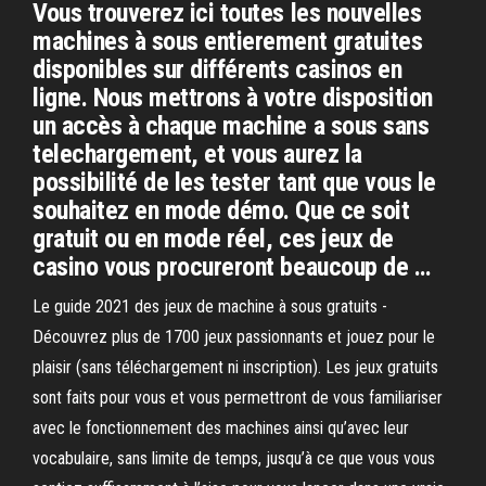
Vous trouverez ici toutes les nouvelles
machines à sous entierement gratuites
disponibles sur différents casinos en
ligne. Nous mettrons à votre disposition
un accès à chaque machine a sous sans
telechargement, et vous aurez la
possibilité de les tester tant que vous le
souhaitez en mode démo. Que ce soit
gratuit ou en mode réel, ces jeux de
casino vous procureront beaucoup de …
Le guide 2021 des jeux de machine à sous gratuits -
Découvrez plus de 1700 jeux passionnants et jouez pour le
plaisir (sans téléchargement ni inscription). Les jeux gratuits
sont faits pour vous et vous permettront de vous familiariser
avec le fonctionnement des machines ainsi qu’avec leur
vocabulaire, sans limite de temps, jusqu’à ce que vous vous