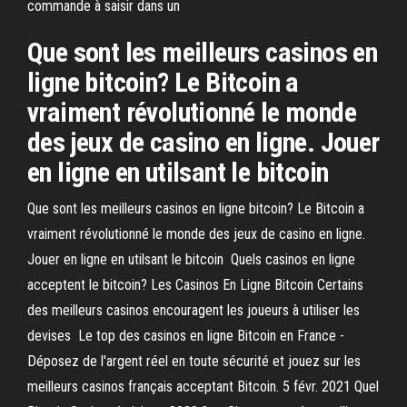
commande à saisir dans un
Que sont les meilleurs casinos en
ligne bitcoin? Le Bitcoin a
vraiment révolutionné le monde
des jeux de casino en ligne. Jouer
en ligne en utilsant le bitcoin
Que sont les meilleurs casinos en ligne bitcoin? Le Bitcoin a
vraiment révolutionné le monde des jeux de casino en ligne.
Jouer en ligne en utilsant le bitcoin Quels casinos en ligne
acceptent le bitcoin? Les Casinos En Ligne Bitcoin Certains
des meilleurs casinos encouragent les joueurs à utiliser les
devises Le top des casinos en ligne Bitcoin en France -
Déposez de l'argent réel en toute sécurité et jouez sur les
meilleurs casinos français acceptant Bitcoin. 5 févr. 2021 Quel