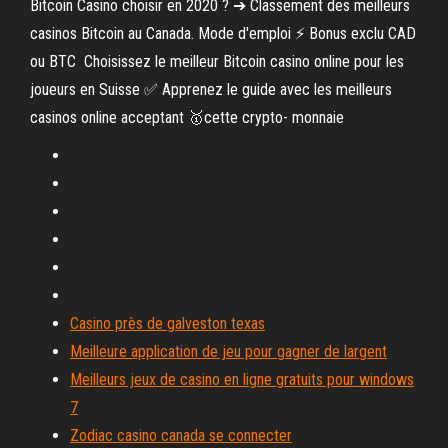
Bitcoin Casino choisir en 2020 ? ➔ Classement des meilleurs
casinos Bitcoin au Canada. Mode d'emploi ⚡ Bonus exclu CAD
ou BTC Choisissez le meilleur Bitcoin casino online pour les
joueurs en Suisse ✅ Apprenez le guide avec les meilleurs
casinos online acceptant 🥇cette crypto- monnaie
Casino près de galveston texas
Meilleure application de jeu pour gagner de largent
Meilleurs jeux de casino en ligne gratuits pour windows
7
Zodiac casino canada se connecter