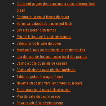
Comment gagner des machines à sous pokemon leaf
green
Construire un étui à jetons de poker
Bonus sans dépôt de casino red flush
Bay area poker club tampa
Prix de la ligue de la roulette blanche
Calendrier de la salle de poker
Machine à sous de cloche de jeton de moulins
Jeu de roue de fortune casino bord des prairies
Casino à côté du palais de caesars
Casino oklahoma avec piscine intérieure
Table de poker 4 images 1 mot
Navette du casino vers les chutes du niagara
Beste machine à sous holland casino
Plan de salle du casino osage
Royal revolt 2 3e emplacement