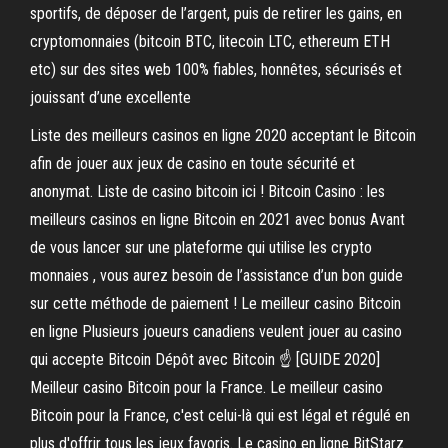
sportifs, de déposer de l’argent, puis de retirer les gains, en
cryptomonnaies (bitcoin BTC, litecoin LTC, ethereum ETH
etc) sur des sites web 100% fiables, honnêtes, sécurisés et
jouissant d’une excellente
Liste des meilleurs casinos en ligne 2020 acceptant le Bitcoin
afin de jouer aux jeux de casino en toute sécurité et
anonymat. Liste de casino bitcoin ici ! Bitcoin Casino : les
meilleurs casinos en ligne Bitcoin en 2021 avec bonus Avant
de vous lancer sur une plateforme qui utilise les crypto
monnaies , vous aurez besoin de l’assistance d’un bon guide
sur cette méthode de paiement ! Le meilleur casino Bitcoin
en ligne Plusieurs joueurs canadiens veulent jouer au casino
qui accepte Bitcoin Dépôt avec Bitcoin ☝ [GUIDE 2020]
Meilleur casino Bitcoin pour la France. Le meilleur casino
Bitcoin pour la France, c'est celui-là qui est légal et régulé en
plus d'offrir tous les jeux favoris. Le casino en ligne BitStarz