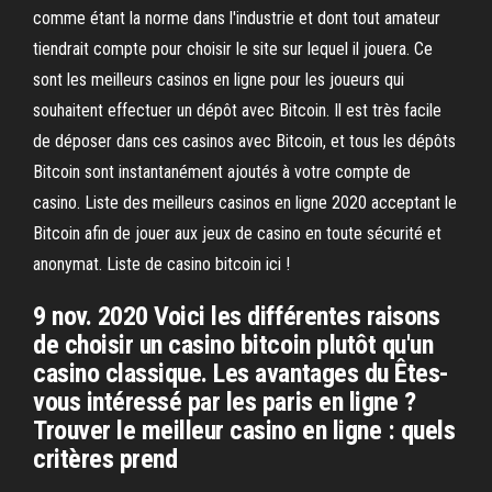
comme étant la norme dans l'industrie et dont tout amateur
tiendrait compte pour choisir le site sur lequel il jouera. Ce
sont les meilleurs casinos en ligne pour les joueurs qui
souhaitent effectuer un dépôt avec Bitcoin. Il est très facile
de déposer dans ces casinos avec Bitcoin, et tous les dépôts
Bitcoin sont instantanément ajoutés à votre compte de
casino. Liste des meilleurs casinos en ligne 2020 acceptant le
Bitcoin afin de jouer aux jeux de casino en toute sécurité et
anonymat. Liste de casino bitcoin ici !
9 nov. 2020 Voici les différentes raisons
de choisir un casino bitcoin plutôt qu'un
casino classique. Les avantages du Êtes-
vous intéressé par les paris en ligne ?
Trouver le meilleur casino en ligne : quels
critères prend