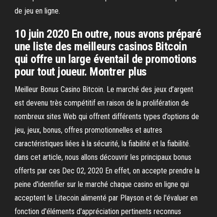
de jeu en ligne.
10 juin 2020 En outre, nous avons préparé
une liste des meilleurs casinos Bitcoin
qui offre un large éventail de promotions
pour tout joueur. Montrer plus
Meilleur Bonus Casino Bitcoin. Le marché des jeux d’argent
est devenu très compétitif en raison de la prolifération de
nombreux sites Web qui offrent différents types d’options de
jeu, jeux, bonus, offres promotionnelles et autres
caractéristiques liées à la sécurité, la fiabilité et la fiabilité.
dans cet article, nous allons découvrir les principaux bonus
offerts par ces Dec 02, 2020 En effet, on accepte prendre la
peine d'identifier sur le marché chaque casino en ligne qui
acceptent le Litecoin alimenté par Playson et de l'évaluer en
fonction d'éléments d'appréciation pertinents reconnus