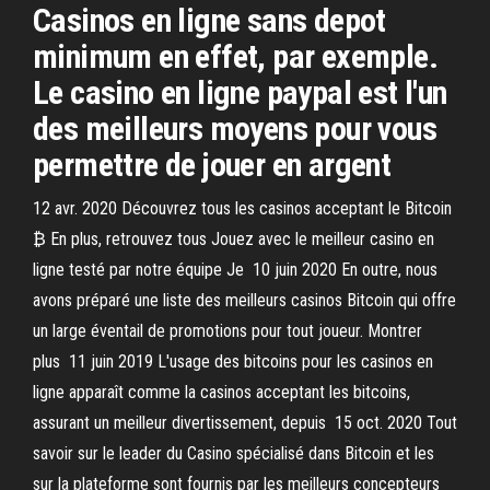
Casinos en ligne sans depot
minimum en effet, par exemple.
Le casino en ligne paypal est l'un
des meilleurs moyens pour vous
permettre de jouer en argent
12 avr. 2020 Découvrez tous les casinos acceptant le Bitcoin
₿ En plus, retrouvez tous Jouez avec le meilleur casino en
ligne testé par notre équipe Je 10 juin 2020 En outre, nous
avons préparé une liste des meilleurs casinos Bitcoin qui offre
un large éventail de promotions pour tout joueur. Montrer
plus 11 juin 2019 L'usage des bitcoins pour les casinos en
ligne apparaît comme la casinos acceptant les bitcoins,
assurant un meilleur divertissement, depuis 15 oct. 2020 Tout
savoir sur le leader du Casino spécialisé dans Bitcoin et les
sur la plateforme sont fournis par les meilleurs concepteurs